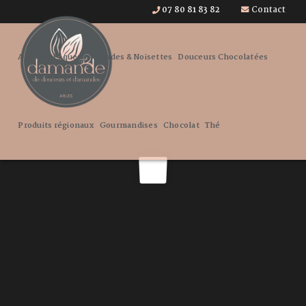
07 80 81 83 82
Contact
Accueil
Pâques
Amandes & Noisettes
Douceurs Chocolatées
Produits régionaux
Gourmandises
Chocolat
Thé