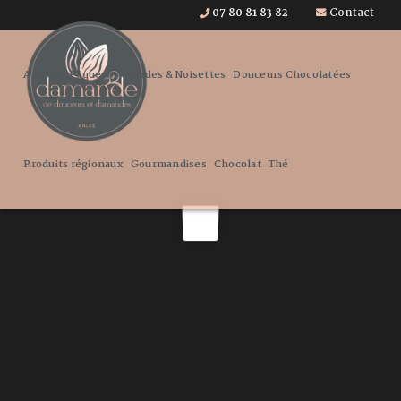
07 80 81 83 82
Contact
Accueil
Pâques
Amandes & Noisettes
Douceurs Chocolatées
Produits régionaux
Gourmandises
Chocolat
Thé